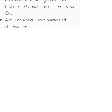
technische Umsetzung des Events vor
Ort
Auf- und Abbau koordinieren und
überwachen
Referenten und Künstler/innen
betreuen
Auswertung der Veranstaltung,
Endkalkulationen und
Erfolgskontrollen durchführen