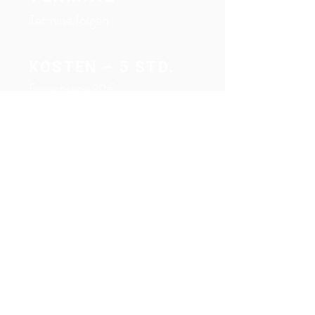
Termine folgen
KOSTEN – 5 STD.
Erwachsene 90€
Azubis / Studenten 67,50€
|
Schüler 45€
ANMELDUNG
lehrwerkstatt@kunst-
werk-arnsberg.de
Fon
02932-894350